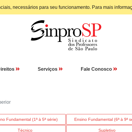
enciais, necessários para seu funcionamento. Para mais informa
ireitos
Serviços
Fale Conosco
erior
ino Fundamental (1ª à 5ª série)
Ensino Fundamental (6ª à 9ª sé
Técnico
Supletivo