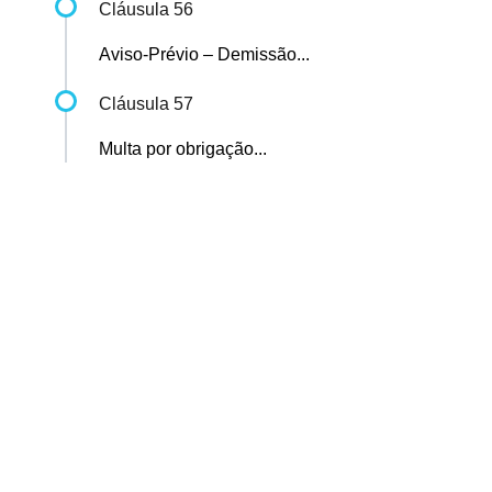
Cláusula 56
Aviso-Prévio – Demissão...
Cláusula 57
Multa por obrigação...
Sindicato dos Professores de São Paulo
R. Borges Lagoa, 208, Vila Clementino, São Paulo / SP - CEP
04038-000