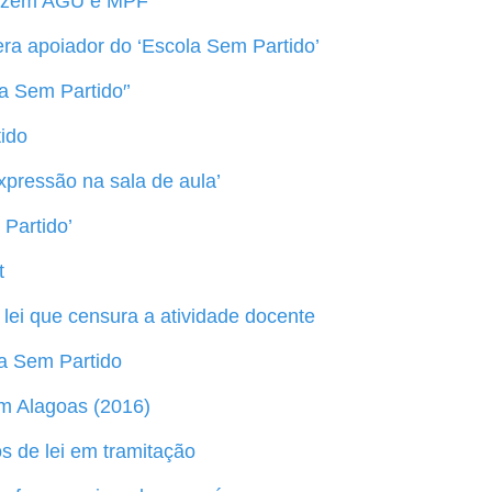
 dizem AGU e MPF
a apoiador do ‘Escola Sem Partido’
a Sem Partido′’
ido
xpressão na sala de aula’
Partido’
t
ei que censura a atividade docente
a Sem Partido
m Alagoas (2016)
s de lei em tramitação