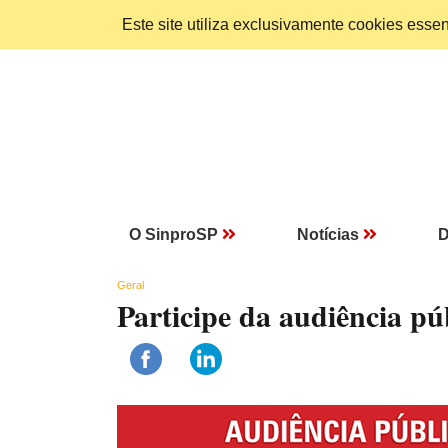
Este site utiliza exclusivamente cookies ess
O SinproSP
Notícias
D
Geral
Participe da audiência pú