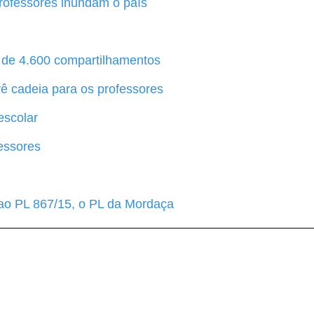
rofessores inundam o país
s de 4.600 compartilhamentos
vê cadeia para os professores
escolar
essores
 ao PL 867/15, o PL da Mordaça