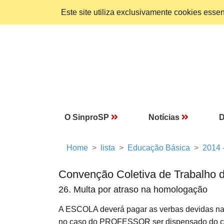
Este site utiliza exclusivamente cookies ess
O SinproSP
Notícias
D
Home
lista
Educação Básica
2014 
Convenção Coletiva de Trabalho 
26. Multa por atraso na homologação
A ESCOLA deverá pagar as verbas devidas na r
no caso do PROFESSOR ser dispensado do cum