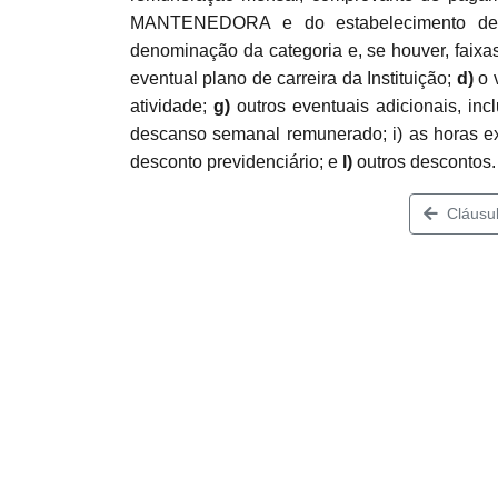
MANTENEDORA e do estabelecimento de
denominação da categoria e, se houver, faixas
eventual plano de carreira da Instituição;
d)
o v
atividade;
g)
outros eventuais adicionais, inc
descanso semanal remunerado; i) as horas ex
desconto previdenciário; e
l)
outros descontos.
Cláusul