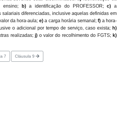
 ensino;
b)
a identificação do PROFESSOR;
c)
a
 salariais diferenciadas, inclusive aquelas definidas em
alor da hora-aula;
e)
a carga horária semanal;
f)
a hora-
lusive o adicional por tempo de serviço, caso exista;
h)
tras realizadas;
j)
o valor do recolhimento do FGTS;
k)
a 7
Cláusula 9