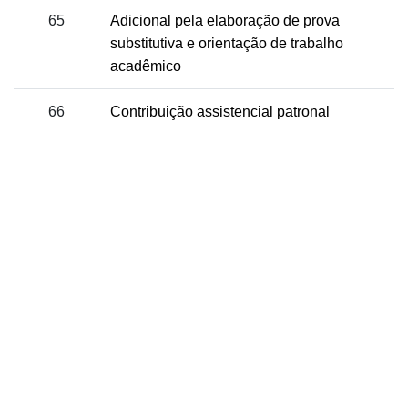
65
Adicional pela elaboração de prova
substitutiva e orientação de trabalho
acadêmico
66
Contribuição assistencial patronal
Sindicato dos Professores de São Paulo
R. Borges Lagoa, 208, Vila Clementino, São Paulo / SP - CEP
04038-000