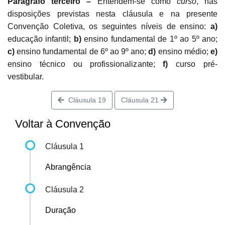
Parágrafo terceiro –
Entendem-se como
curso
, nas
disposições previstas nesta cláusula e na presente
Convenção Coletiva, os seguintes níveis de ensino:
a)
educação infantil;
b)
ensino fundamental de 1º ao 5º ano;
c)
ensino fundamental de 6º ao 9º ano;
d)
ensino médio;
e)
ensino técnico ou profissionalizante;
f)
curso pré-
vestibular.
Cláusula 19
Cláusula 21
Voltar à Convenção
Cláusula 1
Abrangência
Cláusula 2
Duração