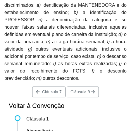
discriminados:
a)
identificação da MANTENEDORA e do
estabelecimento de ensino;
b)
a identificação do
PROFESSOR;
c)
a denominação da categoria e, se
houver, faixas salariais diferenciadas, inclusive aquelas
definidas em eventual plano de carreira da Instituição;
d)
o
valor da hora-aula;
e)
a carga horária semanal;
f)
a hora-
atividade;
g)
outros eventuais adicionais, inclusive o
adicional por tempo de serviço, caso exista;
h)
o descanso
semanal remunerado
; i)
as horas extras realizadas;
j)
o
valor do recolhimento do FGTS;
l)
o desconto
previdenciário;
m
)
outros descontos.
Cláusula 7
Cláusula 9
Voltar à Convenção
Cláusula 1
Abrangência