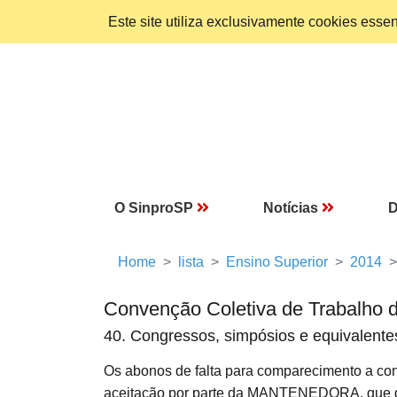
Este site utiliza exclusivamente cookies ess
O SinproSP
Notícias
D
Home
lista
Ensino Superior
2014
Convenção Coletiva de Trabalho 
40. Congressos, simpósios e equivalente
Os abonos de falta para comparecimento a co
aceitação por parte da MANTENEDORA, que dev