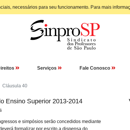
enciais, necessários para seu funcionamento. Para mais informa
ireitos
Serviços
Fale Conosco
Cláusula 40
do Ensino Superior 2013-2014
s
ngressos e simpósios serão concedidos mediante
erá formalizar por escrito a dispensa do