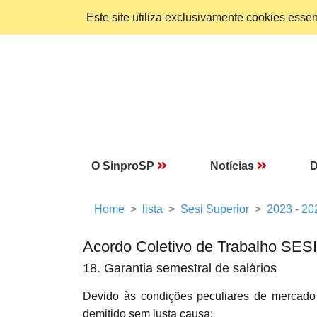
Este site utiliza exclusivamente cookies ess
O SinproSP
Notícias
D
Home
lista
Sesi Superior
2023 - 20
Acordo Coletivo de Trabalho SESI
18. Garantia semestral de salários
Devido às condições peculiares de merca
demitido sem justa causa: