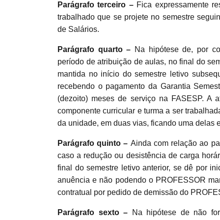
Parágrafo terceiro –
Fica expressamente re
trabalhado que se projete no semestre segui
de Salários.
Parágrafo quarto –
Na hipótese de, por c
período de atribuição de aulas, no final do se
mantida no início do semestre letivo subs
recebendo o pagamento da Garantia Semestr
(dezoito) meses de serviço na FASESP. A at
componente curricular e turma a ser trabalhad
da unidade, em duas vias, ficando uma dela
Parágrafo quinto –
Ainda com relação ao pa
caso a redução ou desistência de carga horá
final do semestre letivo anterior, se dê po
anuência e não podendo o PROFESSOR manter 
contratual por pedido de demissão do PROF
Parágrafo sexto –
Na hipótese de não f