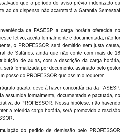
ssalvado que o período do aviso prévio indenizado ou
nte ao da dispensa não acarretará a Garantia Semestral
onveniência da FASESP, a carga horária oferecida no
mestre letivo, aceita formalmente e documentada, não for
equente, o PROFESSOR será demitido sem justa causa,
al de Salários, ainda que não conte com mais de 18
ribuição de aulas, com a descrição da carga horária,
a, será formalizada por documento, assinado pelo gestor
s em posse do PROFESSOR que assim o requerer.
rágrafo quarto, deverá haver concordância da FASESP,
ria assumida formalmente, documentada e pactuada, no
r iniciativa do PROFESSOR. Nessa hipótese, não havendo
a referida carga horária, será promovida a rescisão
ESSOR.
ormulação do pedido de demissão pelo PROFESSOR