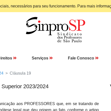
enciais, necessários para seu funcionamento. Para mais informa
ireitos
Serviços
Fale Conosco
24
Cláusula 19
 Superior 2023/2024
omunicação aos PROFESSORES que, em se tratando de
pótese legal que deu origem ao fato, conforme o artigo