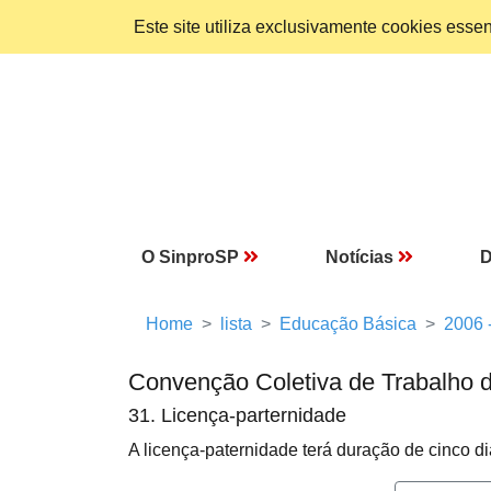
Este site utiliza exclusivamente cookies ess
O SinproSP
Notícias
D
Home
lista
Educação Básica
2006 
Convenção Coletiva de Trabalho 
31. Licença-parternidade
A licença-paternidade terá duração de cinco di