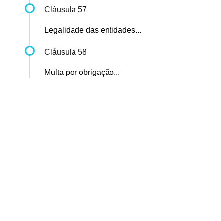
Cláusula 57
Legalidade das entidades...
Cláusula 58
Multa por obrigação...
Sindicato dos Professores de São Paulo
R. Borges Lagoa, 208, Vila Clementino, São Paulo / SP - CEP