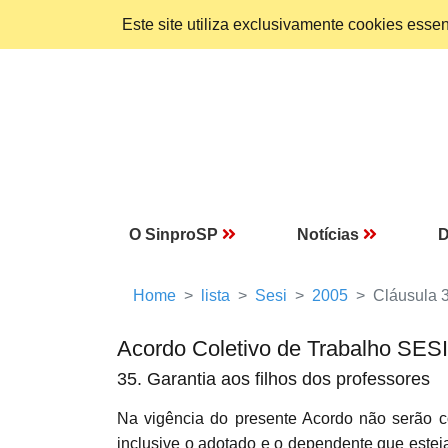
Este site utiliza exclusivamente cookies ess
O SinproSP
Notícias
D
Home
lista
Sesi
2005
Cláusula 
Acordo Coletivo de Trabalho SES
35. Garantia aos filhos dos professores
Na vigência do presente Acordo não serão
inclusive o adotado e o dependente que este