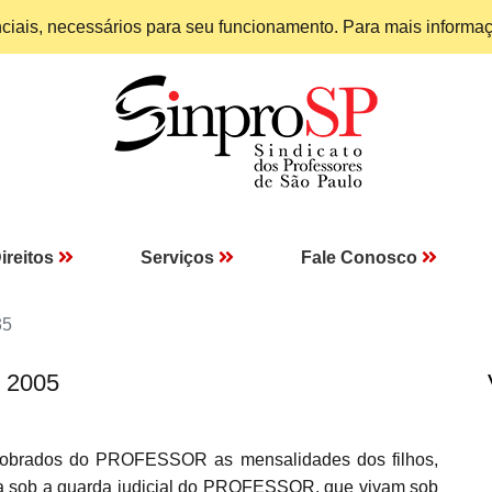
enciais, necessários para seu funcionamento. Para mais informa
ireitos
Serviços
Fale Conosco
35
I 2005
 cobrados do PROFESSOR as mensalidades dos filhos,
ja sob a guarda judicial do PROFESSOR, que vivam sob