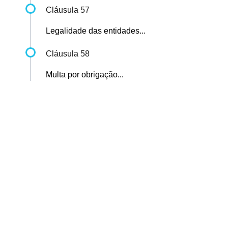
Cláusula 57
Legalidade das entidades...
Cláusula 58
Multa por obrigação...
Sindicato dos Professores de São Paulo
R. Borges Lagoa, 208, Vila Clementino, São Paulo / SP - CEP