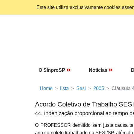
Este site utiliza exclusivamente cookies ess
O SinproSP
Notícias
D
Home
lista
Sesi
2005
Cláusula 
Acordo Coletivo de Trabalho SES
44. Indenização proporcional ao tempo d
O PROFESSOR demitido sem justa causa terá 
ano completo trabalhado no SESI/SP, além do a