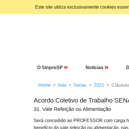
Este site utiliza exclusivamente cookies ess
O SinproSP
Notícias
D
Home
lista
Senac
2021
Cláusul
Acordo Coletivo de Trabalho SE
31. Vale Refeição ou Alimentação
Será concedido ao PROFESSOR com carga horár
benefício do vale refeição ou alimentação, n