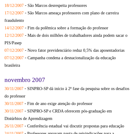
-
18/12/2007
São Marcos desrespeita professores
-
17/12/2007
São Marcos ameaça professores com plano de carreira
fraudulento
-
14/12/2007
Fim da polêmica sobre a formação do professor
-
12/12/2007
Mais de dois milhões de trabalhadores ainda podem sacar o
PIS/Pasep
-
07/12/2007
Novo fator previdenciário reduz 0,5% das aposentadorias
-
07/12/2007
Campanha condena a desnacionalização da educação
brasileira
novembro 2007
-
30/11/2007
SINPRO-SP dá início à 2ª fase da pesquisa sobre os desafios
do professor
-
30/11/2007
Fim de ano exige atenção do professor
-
30/11/2007
SINPRO-SP e CRDA oferecem pós-graduação em
Distúrbios de Aprendizagem
-
26/11/2007
Conferência estadual vai discutir propostas para educação
-
24/11/2007
Professores aprovam pauta de reivindicações para a