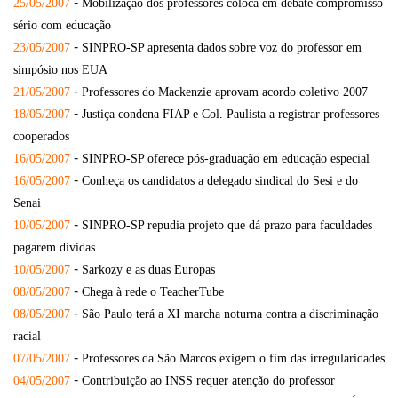
-
25/05/2007
Mobilização dos professores coloca em debate compromisso
sério com educação
-
23/05/2007
SINPRO-SP apresenta dados sobre voz do professor em
simpósio nos EUA
-
21/05/2007
Professores do Mackenzie aprovam acordo coletivo 2007
-
18/05/2007
Justiça condena FIAP e Col. Paulista a registrar professores
cooperados
-
16/05/2007
SINPRO-SP oferece pós-graduação em educação especial
-
16/05/2007
Conheça os candidatos a delegado sindical do Sesi e do
Senai
-
10/05/2007
SINPRO-SP repudia projeto que dá prazo para faculdades
pagarem dívidas
-
10/05/2007
Sarkozy e as duas Europas
-
08/05/2007
Chega à rede o TeacherTube
-
08/05/2007
São Paulo terá a XI marcha noturna contra a discriminação
racial
-
07/05/2007
Professores da São Marcos exigem o fim das irregularidades
-
04/05/2007
Contribuição ao INSS requer atenção do professor