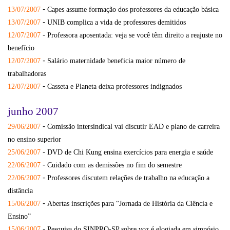
-
13/07/2007
Capes assume formação dos professores da educação básica
-
13/07/2007
UNIB complica a vida de professores demitidos
-
12/07/2007
Professora aposentada: veja se você têm direito a reajuste no
benefício
-
12/07/2007
Salário maternidade beneficia maior número de
trabalhadoras
-
12/07/2007
Casseta e Planeta deixa professores indignados
junho 2007
-
29/06/2007
Comissão intersindical vai discutir EAD e plano de carreira
no ensino superior
-
25/06/2007
DVD de Chi Kung ensina exercícios para energia e saúde
-
22/06/2007
Cuidado com as demissões no fim do semestre
-
22/06/2007
Professores discutem relações de trabalho na educação a
distância
-
15/06/2007
Abertas inscrições para “Jornada de História da Ciência e
Ensino”
-
15/06/2007
Pesquisa do SINPRO-SP sobre voz é elogiada em simpósio