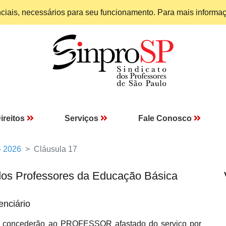
enciais, necessários para seu funcionamento. Para mais informa
ireitos
Serviços
Fale Conosco
- 2026
Cláusula 17
dos Professores da Educação Básica
enciário
 concederão ao PROFESSOR afastado do serviço por