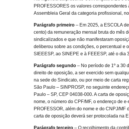
PROFESSORES os valores correspondentes à C
Assembleia Geral da categoria profissional, n
Parágrafo primeiro
– Em 2025, a ESCOLA desc
cento) da remuneração mensal bruta do mês
sindicalizados e que não manifestaram oposiç
deliberou sobre as condições, o percentual e
SIEEESP, ao SINEPE e à FEEESP, até o dia 30
Parágrafo segundo
– No período de 1º a 30
direito de oposição, a ser exercido sem qualqu
na sede do Sindicato, ou por meio de carta re
São Paulo – SINPROSP, no seguinte endereço
Paulo – SP, CEP 04038-000. A carta de oposiç
nome, o número do CPF/MF, o endereço de e-ma
PROFESSOR, além do nome e do CNPJ/MF do 
carta de oposição deverá ser protocolada na
Parágrafo terceiro
– O recolhimento da contri