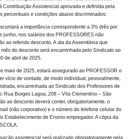
ontribuição Assistencial aprovada e definida pela
os percentuais e condições abaixo discriminados:
ontará a importância correspondente a 3% (três por
 de junho, nos salários dos PROFESSORES não
ão ao referido desconto. A ata da Assembleia que
 o mês do desconto será encaminhada pelo Sindicato ao
 de abril de 2025.
 de maio de 2025, estará assegurado ao PROFESSOR o
er vício de vontade, de modo individual, pessoalmente,
gistrada, encaminhada ao Sindicato dos Professores de
: Rua Borges Lagoa, 208 – Vila Clementino – São
ão ao desconto deverá conter, obrigatoriamente, o
il (não corporativo) e o número do telefone celular do
Estabelecimento de Ensino empregador. A cópia da
 ESCOLA.
buição assistencial será realizado obrigatoriamente pela