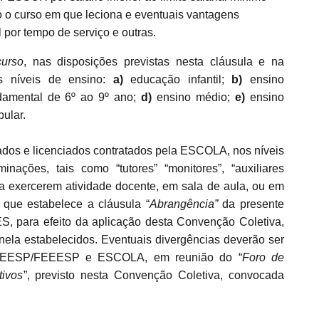
 o curso em que leciona e eventuais vantagens
l por tempo de serviço e outras.
curso
, nas disposições previstas nesta cláusula e na
es níveis de ensino:
a)
educação infantil;
b)
ensino
damental de 6º ao 9º ano;
d)
ensino médio;
e)
ensino
bular.
tados e licenciados contratados pela ESCOLA, nos níveis
ações, tais como “tutores” “monitores”, “auxiliares
para exercerem atividade docente, em sala de aula, ou em
que estabelece a cláusula “
Abrangência”
da presente
para efeito da aplicação desta Convenção Coletiva,
 nela estabelecidos. Eventuais divergências deverão ser
SIEEESP/FEEESP e ESCOLA, em reunião do “
Foro de
tivos
”, previsto nesta Convenção Coletiva, convocada