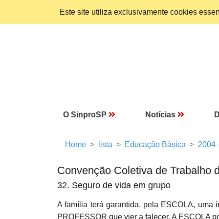
Este site utiliza exclusivamente cookies ess
O SinproSP
Notícias
D
Home
lista
Educação Básica
2004 
Convenção Coletiva de Trabalho 
32. Seguro de vida em grupo
A família terá garantida, pela ESCOLA, uma i
PROFESSOR que vier a falecer. A ESCOLA pode